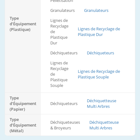
Pelletisation
Granulateurs
Granulateurs
Type
Lignes de
d’Équipement
Recyclage
Lignes de Recyclage de
(Plastique)
de
Plastique Dur
Plastique
Dur
Déchiqueteurs
Déchiqueteurs
Lignes de
Recyclage
Lignes de Recyclage de
de
Plastique Souple
Plastique
Souple
Type
Déchiquetteuse
d’Équipement
Déchiqueteurs
Multi Arbres
(Papier)
Type
Déchiqueteuses
Déchiquetteuse
d’Équipement
& Broyeurs
Multi Arbres
(Métal)