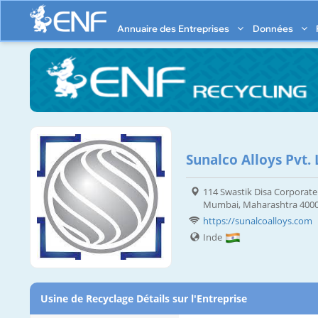
Annuaire des Entreprises
Données
Sunalco Alloys Pvt. 
114 Swastik Disa Corporate
Mumbai, Maharashtra 400
https://sunalcoalloys.com
Inde
Usine de Recyclage Détails sur l'Entreprise