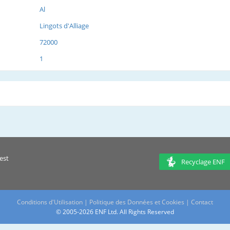
Al
Lingots d'Alliage
72000
1
est
Recyclage ENF
Conditions d'Utilisation
|
Politique des Données et Cookies
|
Contact
© 2005-2026 ENF Ltd. All Rights Reserved