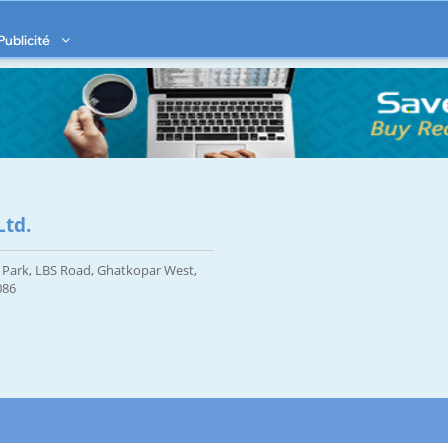
Publicité
Ltd.
 Park, LBS Road, Ghatkopar West,
086