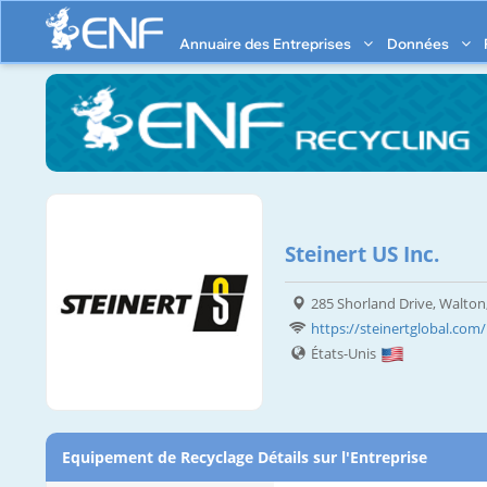
Annuaire des Entreprises
Données
Steinert US Inc.
285 Shorland Drive, Walton
https://steinertglobal.com
États-Unis
Equipement de Recyclage Détails sur l'Entreprise