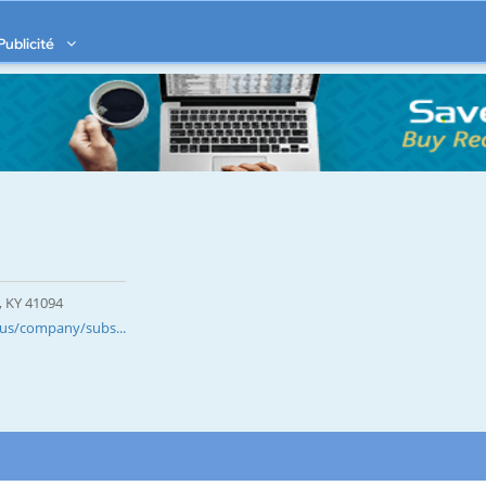
Publicité
, KY 41094
/us/company/subs...