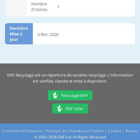
Nombre
1
d'Usines:
Dernière
Mise à
5 févr. 2026
Jour
ENF Recyclage est un répertoire de sociétés recyclage. L'information
est vérifiée, classée et mise à dispositon.
Recyclage ENF
ENF Solar
Conditions d'Utilisation
|
Politique des Données et Cookies
|
Contact
|
Bureau
© 2005-2026 ENF Ltd. All Rights Reserved