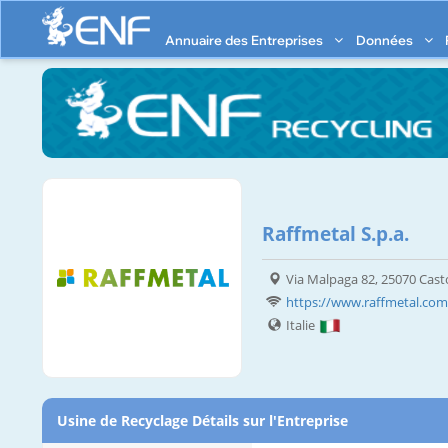
Annuaire des Entreprises
Données
Raffmetal S.p.a.
Via Malpaga 82, 25070 Casto
https://www.raffmetal.com
Italie
Usine de Recyclage Détails sur l'Entreprise