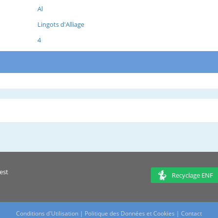
Al
Lingots d'Alliage
4
est
Recyclage ENF
Conditions d'Utilisation
|
Politique des Données et Cookies
|
Contact