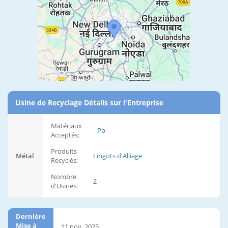
Usine de Recyclage Détails sur l'Entreprise
Matériaux
Pb
Acceptés:
Produits
Métal
Lingots d'Alliage
Recyclés:
Nombre
2
d'Usines:
Dernière
Mise à
11 nov. 2025