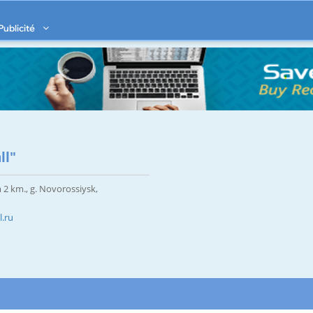
Publicité
ll"
m 2 km., g. Novorossiysk,
.ru