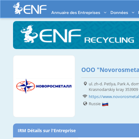
Annuaire des Entreprises
Données
OOO "Novorosmeta
ul. zh-d. Petlya, Park A, do
Krasnodarskiy kray 353909
https://www.novorosmetall
Russie
IRM Détails sur l'Entreprise