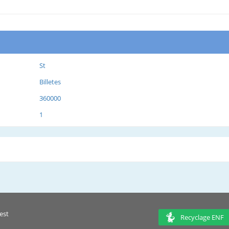
St
Billetes
360000
1
est
Recyclage ENF