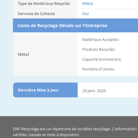
Type de Matériaux Recyclés
Métal
Services de Collecte
Oui
Usine de Recyclage Détails sur l'Entreprise
Matériaux Acceptés:
Produits Recyclés:
Métal
Capacité (tonnes/an):
Nombre d'Usines:
Dernière Mise à Jour
29 janv. 2026
ENF Recyclage est un répertoire de sociétés recyclage. L'information 
vérifiée, classée et mise à dispositon.