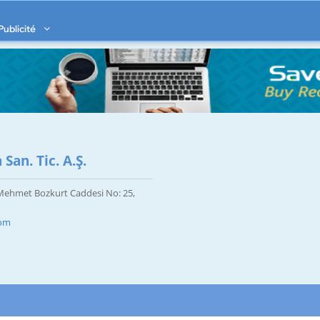
Publicité
an. Tic. A.Ş.
. Mehmet Bozkurt Caddesi No: 25,
com