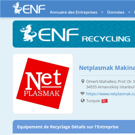
Annuaire des Entreprises
Données
Netplasmak Makina S
Ömerli Mahallesi, Prof. Dr
34555 Arnavutköy Istanbul
https://www.netplasmak.
Turquie
Equipement de Recyclage Détails sur l'Entreprise