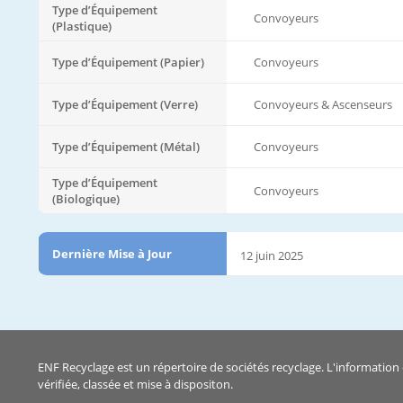
Type d’Équipement
Convoyeurs
(Plastique)
Type d’Équipement (Papier)
Convoyeurs
Type d’Équipement (Verre)
Convoyeurs & Ascenseurs
Type d’Équipement (Métal)
Convoyeurs
Type d’Équipement
Convoyeurs
(Biologique)
Dernière Mise à Jour
12 juin 2025
ENF Recyclage est un répertoire de sociétés recyclage. L'information 
vérifiée, classée et mise à dispositon.