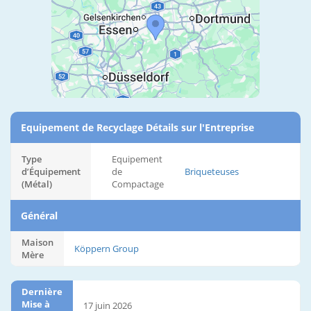
Equipement de Recyclage Détails sur l'Entreprise
Type
Equipement
d’Équipement
de
Briqueteuses
(Métal)
Compactage
Général
Maison
Köppern Group
Mère
Dernière
Mise à
17 juin 2026