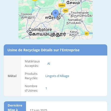
Usine de Recyclage Détails sur l'Entreprise
Matériaux
Al
Acceptés:
Produits
Métal
Lingots d'Alliage
Recyclés:
Nombre
1
d'Usines:
Dernière
Mise à
17 juin 2025