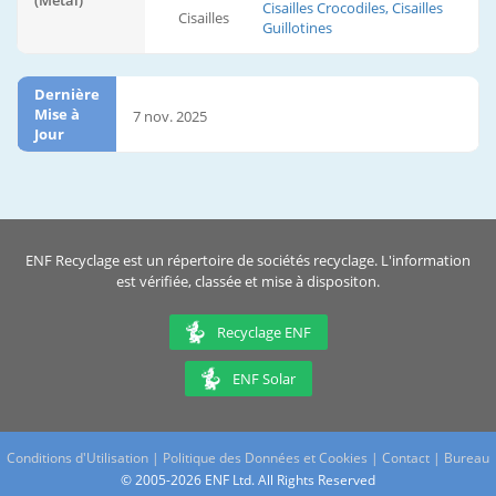
(Métal)
Cisailles Crocodiles, Cisailles
Cisailles
Guillotines
Dernière
Mise à
7 nov. 2025
Jour
ENF Recyclage est un répertoire de sociétés recyclage. L'information
est vérifiée, classée et mise à dispositon.
Recyclage ENF
ENF Solar
Conditions d'Utilisation
|
Politique des Données et Cookies
|
Contact
|
Bureau
© 2005-2026 ENF Ltd. All Rights Reserved