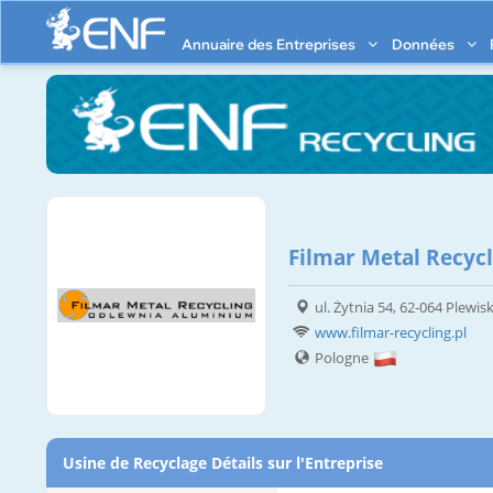
Annuaire des Entreprises
Données
Filmar Metal Recycli
ul. Żytnia 54, 62-064 Plewis
www.filmar-recycling.pl
Pologne
Usine de Recyclage Détails sur l'Entreprise