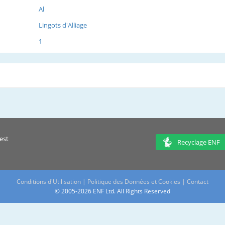
Al
Lingots d'Alliage
1
est
Recyclage ENF
Conditions d'Utilisation
|
Politique des Données et Cookies
|
Contact
© 2005-2026 ENF Ltd. All Rights Reserved