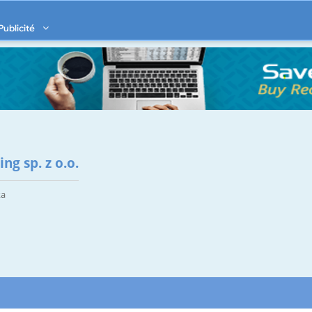
Publicité
ng sp. z o.o.
ka