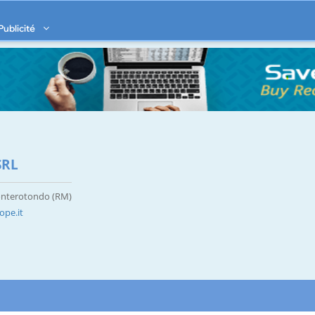
Publicité
SRL
Monterotondo (RM)
ope.it