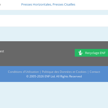
e
Presses Horizontales, Presses Cisailles
est
Recyclage ENF
Conditions d'Utilisation
|
Politique des Données et Cookies
|
Contact
© 2005-2026 ENF Ltd. All Rights Reserved