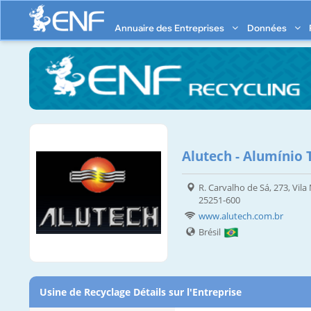
Annuaire des Entreprises
Données
Alutech - Alumínio 
R. Carvalho de Sá, 273, Vil
25251-600
www.alutech.com.br
Brésil
Usine de Recyclage Détails sur l'Entreprise