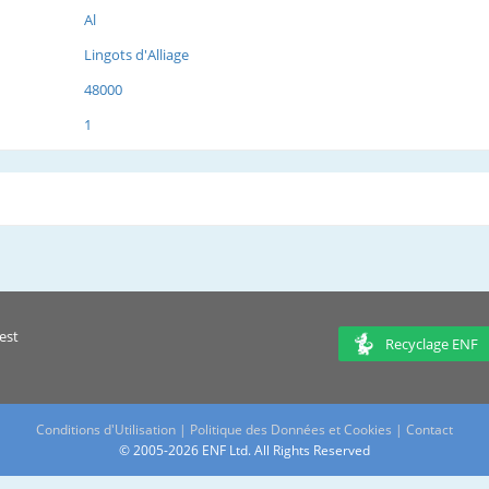
Al
Lingots d'Alliage
48000
1
est
Recyclage ENF
Conditions d'Utilisation
|
Politique des Données et Cookies
|
Contact
© 2005-2026 ENF Ltd. All Rights Reserved