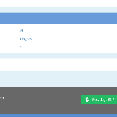
Al
Lingots
1
est
Recyclage ENF