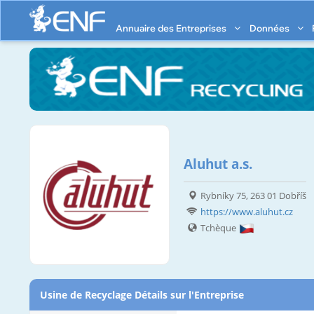
Annuaire des Entreprises
Données
Aluhut a.s.
Rybníky 75, 263 01 Dobříš
https://www.aluhut.cz
Tchèque
Usine de Recyclage Détails sur l'Entreprise