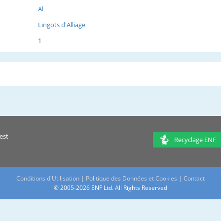
Al
Lingots d'Alliage
1
est
Recyclage ENF
Conditions d'Utilisation
|
Politique des Données et Cookies
|
Contact
© 2005-2026 ENF Ltd. All Rights Reserved