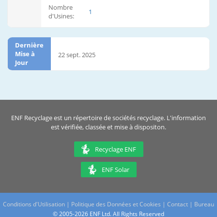
Nombre
1
d'Usines:
Dernière
Mise à
22 sept. 2025
Jour
ENF Recyclage est un répertoire de sociétés recyclage. L'information
est vérifiée, classée et mise à dispositon.
Recyclage ENF
ENF Solar
Conditions d'Utilisation
|
Politique des Données et Cookies
|
Contact
|
Bureau
© 2005-2026 ENF Ltd. All Rights Reserved