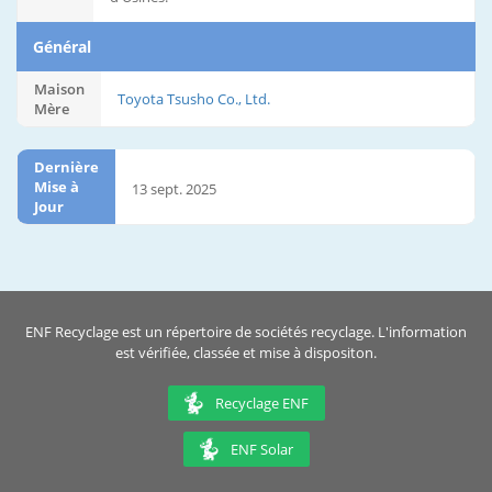
Général
Maison
Toyota Tsusho Co., Ltd.
Mère
Dernière
Mise à
13 sept. 2025
Jour
ENF Recyclage est un répertoire de sociétés recyclage. L'information
est vérifiée, classée et mise à dispositon.
Recyclage ENF
ENF Solar