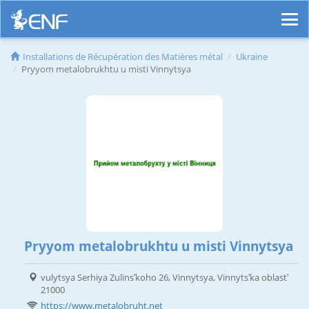
Installations de Récupération des Matières métal
Ukraine
Pryyom metalobrukhtu u misti Vinnytsya
Pryyom metalobrukhtu u misti Vinnytsya
vulytsya Serhiya Zulinsʹkoho 26, Vinnytsya, Vinnytsʹka oblastʹ
21000
https://www.metalobruht.net