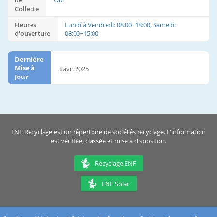
de
Oui
Collecte
Heures
Lundi à Vendredi: 08:00~18:00, Samedi:
d'ouverture
08:00~15:00
Dernière
Mise à
3 avr. 2025
Jour
ENF Recyclage est un répertoire de sociétés recyclage. L'information
est vérifiée, classée et mise à dispositon.
Recyclage ENF
ENF Solar