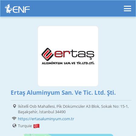
Ertaş Aluminyum San. Ve Tic. Ltd. Şti.
İki̇telli̇ Osb Mahallesi, Pi̇k Dökümcüler A3 Blok, Sokak No: 15-1,
Başakşehi̇r, İstanbul 34490
https://ertasaluminyum.com.tr
Turquie